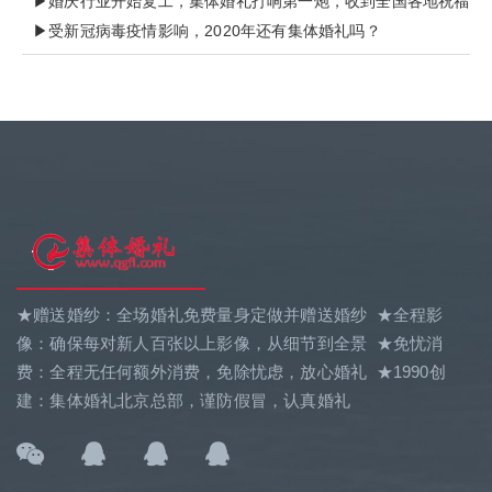
▶婚庆行业开始复工，集体婚礼打响第一炮，收到全国各地祝福
▶受新冠病毒疫情影响，2020年还有集体婚礼吗？
★赠送婚纱：全场婚礼免费量身定做并赠送婚纱 ★全程影
像：确保每对新人百张以上影像，从细节到全景 ★免忧消
费：全程无任何额外消费，免除忧虑，放心婚礼 ★1990创
建：集体婚礼北京总部，谨防假冒，认真婚礼