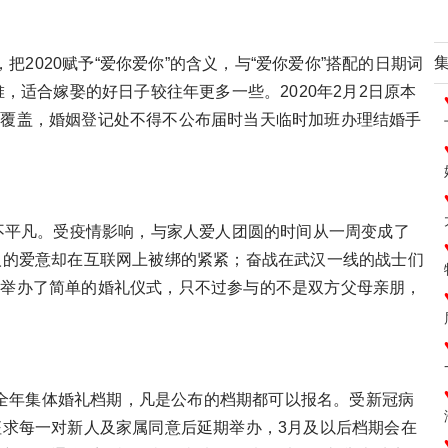
，把2020赋予“爱你爱你”的含义，与“爱你爱你”搭配的日期词
堆，适合嫁娶的好日子较往年更多一些。2020年2月2日原本
意覆盖，婚姻登记处不得不公布届时当天临时加班办理结婚手
定不平凡。受疫情影响，与家人爱人团圆的时间从一周变成了
人的爱意却在互联网上被绑的紧紧；奋战在武汉一线的战士们
人举办了简单的婚礼仪式，只不过参与的不是双方父母亲朋，
0年全年集体婚礼档期，凡是公布的档期都可以报名。受新冠病
征求每一对新人及家属同意后延期举办，3月及以后档期会在